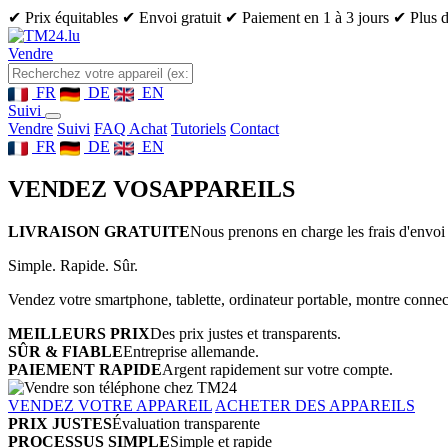
✔ Prix équitables
✔ Envoi gratuit
✔ Paiement en 1 à 3 jours
✔ Plus d
Vendre
FR
DE
EN
Suivi
Vendre
Suivi
FAQ Achat
Tutoriels
Contact
FR
DE
EN
VENDEZ VOS
APPAREILS
LIVRAISON GRATUITE
Nous prenons en charge les frais d'envoi 
Simple. Rapide. Sûr.
Vendez votre smartphone, tablette, ordinateur portable, montre connect
MEILLEURS PRIX
Des prix justes et transparents.
SÛR & FIABLE
Entreprise allemande.
PAIEMENT RAPIDE
Argent rapidement sur votre compte.
VENDEZ VOTRE APPAREIL
ACHETER DES APPAREILS
PRIX JUSTES
Évaluation transparente
PROCESSUS SIMPLE
Simple et rapide