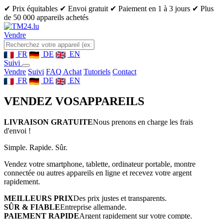
✔ Prix équitables
✔ Envoi gratuit
✔ Paiement en 1 à 3 jours
✔ Plus
de 50 000 appareils achetés
Vendre
FR
DE
EN
Suivi
Vendre
Suivi
FAQ Achat
Tutoriels
Contact
FR
DE
EN
VENDEZ VOS
APPAREILS
LIVRAISON GRATUITE
Nous prenons en charge les frais
d'envoi !
Simple. Rapide. Sûr.
Vendez votre smartphone, tablette, ordinateur portable, montre
connectée ou autres appareils en ligne et recevez votre argent
rapidement.
MEILLEURS PRIX
Des prix justes et transparents.
SÛR & FIABLE
Entreprise allemande.
PAIEMENT RAPIDE
Argent rapidement sur votre compte.