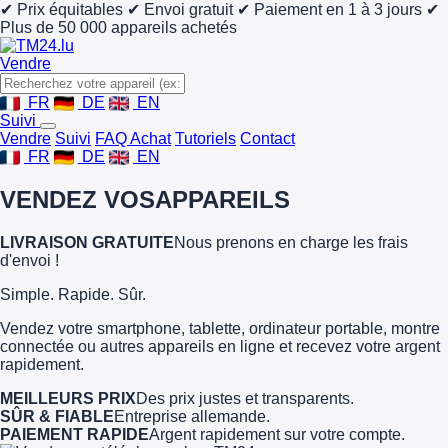
✔ Prix équitables
✔ Envoi gratuit
✔ Paiement en 1 à 3 jours
✔
Plus de 50 000 appareils achetés
Vendre
FR
DE
EN
Suivi
Vendre
Suivi
FAQ Achat
Tutoriels
Contact
FR
DE
EN
VENDEZ VOS
APPAREILS
LIVRAISON GRATUITE
Nous prenons en charge les frais
d'envoi !
Simple. Rapide. Sûr.
Vendez votre smartphone, tablette, ordinateur portable, montre
connectée ou autres appareils en ligne et recevez votre argent
rapidement.
MEILLEURS PRIX
Des prix justes et transparents.
SÛR & FIABLE
Entreprise allemande.
PAIEMENT RAPIDE
Argent rapidement sur votre compte.