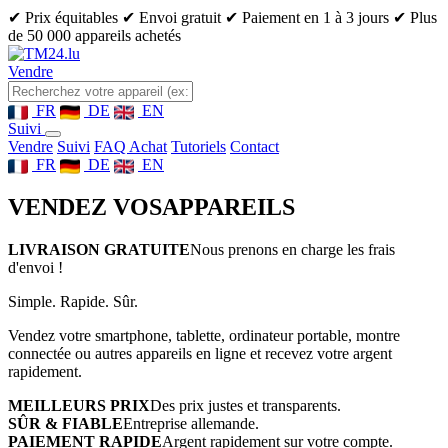
✔ Prix équitables
✔ Envoi gratuit
✔ Paiement en 1 à 3 jours
✔ Plus
de 50 000 appareils achetés
Vendre
FR
DE
EN
Suivi
Vendre
Suivi
FAQ Achat
Tutoriels
Contact
FR
DE
EN
VENDEZ VOS
APPAREILS
LIVRAISON GRATUITE
Nous prenons en charge les frais
d'envoi !
Simple. Rapide. Sûr.
Vendez votre smartphone, tablette, ordinateur portable, montre
connectée ou autres appareils en ligne et recevez votre argent
rapidement.
MEILLEURS PRIX
Des prix justes et transparents.
SÛR & FIABLE
Entreprise allemande.
PAIEMENT RAPIDE
Argent rapidement sur votre compte.