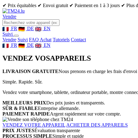
✔ Prix équitables
✔ Envoi gratuit
✔ Paiement en 1 à 3 jours
✔ Plus d
Vendre
FR
DE
EN
Suivi
Vendre
Suivi
FAQ Achat
Tutoriels
Contact
FR
DE
EN
VENDEZ VOS
APPAREILS
LIVRAISON GRATUITE
Nous prenons en charge les frais d'envoi 
Simple. Rapide. Sûr.
Vendez votre smartphone, tablette, ordinateur portable, montre connect
MEILLEURS PRIX
Des prix justes et transparents.
SÛR & FIABLE
Entreprise allemande.
PAIEMENT RAPIDE
Argent rapidement sur votre compte.
VENDEZ VOTRE APPAREIL
ACHETER DES APPAREILS
PRIX JUSTES
Évaluation transparente
PROCESSUS SIMPLE
Simple et rapide