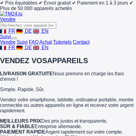
✔ Prix équitables
✔ Envoi gratuit
✔ Paiement en 1 à 3 jours
✔
Plus de 50 000 appareils achetés
Vendre
FR
DE
EN
Suivi
Vendre
Suivi
FAQ Achat
Tutoriels
Contact
FR
DE
EN
VENDEZ VOS
APPAREILS
LIVRAISON GRATUITE
Nous prenons en charge les frais
d'envoi !
Simple. Rapide. Sûr.
Vendez votre smartphone, tablette, ordinateur portable, montre
connectée ou autres appareils en ligne et recevez votre argent
rapidement.
MEILLEURS PRIX
Des prix justes et transparents.
SÛR & FIABLE
Entreprise allemande.
PAIEMENT RAPIDE
Argent rapidement sur votre compte.