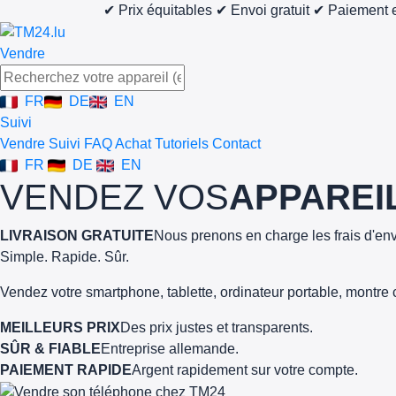
✔ Prix équitables
✔ Envoi gratuit
✔ Paiement e
Vendre
FR
DE
EN
Suivi
Vendre
Suivi
FAQ Achat
Tutoriels
Contact
FR
DE
EN
VENDEZ VOS
APPAREI
LIVRAISON GRATUITE
Nous prenons en charge les frais d'env
Simple. Rapide. Sûr.
Vendez votre smartphone, tablette, ordinateur portable, montre 
MEILLEURS PRIX
Des prix justes et transparents.
SÛR & FIABLE
Entreprise allemande.
PAIEMENT RAPIDE
Argent rapidement sur votre compte.