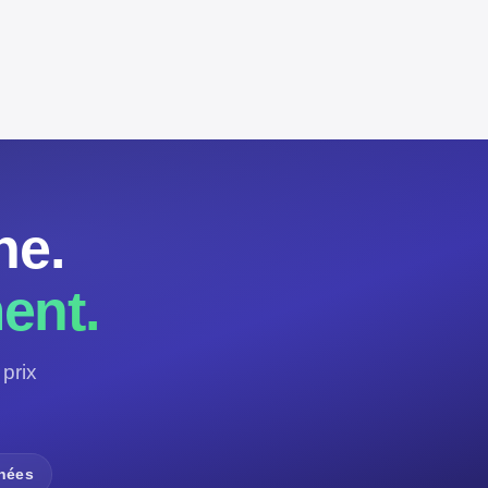
ne.
ent.
prix
nnées