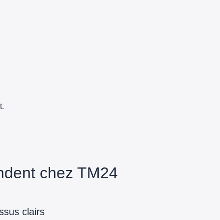
t.
endent chez TM24
sus clairs