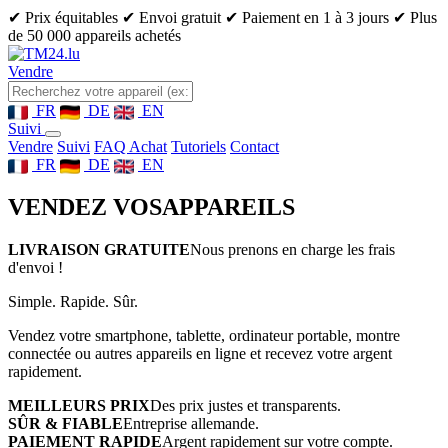
✔ Prix équitables
✔ Envoi gratuit
✔ Paiement en 1 à 3 jours
✔ Plus
de 50 000 appareils achetés
Vendre
FR
DE
EN
Suivi
Vendre
Suivi
FAQ Achat
Tutoriels
Contact
FR
DE
EN
VENDEZ VOS
APPAREILS
LIVRAISON GRATUITE
Nous prenons en charge les frais
d'envoi !
Simple. Rapide. Sûr.
Vendez votre smartphone, tablette, ordinateur portable, montre
connectée ou autres appareils en ligne et recevez votre argent
rapidement.
MEILLEURS PRIX
Des prix justes et transparents.
SÛR & FIABLE
Entreprise allemande.
PAIEMENT RAPIDE
Argent rapidement sur votre compte.