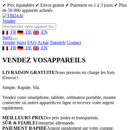
✔ Prix équitables
✔ Envoi gratuit
✔ Paiement en 1 à 3 jours
✔ Plus
de 50 000 appareils achetés
Vendre
FR
DE
EN
Suivi
Vendre
Suivi
FAQ Achat
Tutoriels
Contact
FR
DE
EN
VENDEZ VOS
APPAREILS
LIVRAISON GRATUITE
Nous prenons en charge les frais
d'envoi !
Simple. Rapide. Sûr.
Vendez votre smartphone, tablette, ordinateur portable, montre
connectée ou autres appareils en ligne et recevez votre argent
rapidement.
MEILLEURS PRIX
Des prix justes et transparents.
SÛR & FIABLE
Entreprise allemande.
PAIEMENT RAPIDE
Argent rapidement sur votre compte.