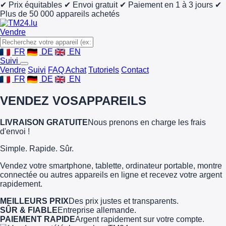
✔ Prix équitables
✔ Envoi gratuit
✔ Paiement en 1 à 3 jours
✔
Plus de 50 000 appareils achetés
Vendre
FR
DE
EN
Suivi
Vendre
Suivi
FAQ Achat
Tutoriels
Contact
FR
DE
EN
VENDEZ VOS
APPAREILS
LIVRAISON GRATUITE
Nous prenons en charge les frais
d'envoi !
Simple. Rapide. Sûr.
Vendez votre smartphone, tablette, ordinateur portable, montre
connectée ou autres appareils en ligne et recevez votre argent
rapidement.
MEILLEURS PRIX
Des prix justes et transparents.
SÛR & FIABLE
Entreprise allemande.
PAIEMENT RAPIDE
Argent rapidement sur votre compte.