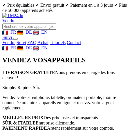
✔ Prix équitables
✔ Envoi gratuit
✔ Paiement en 1 à 3 jours
✔ Plus
de 50 000 appareils achetés
Vendre
FR
DE
EN
Suivi
Vendre
Suivi
FAQ Achat
Tutoriels
Contact
FR
DE
EN
VENDEZ VOS
APPAREILS
LIVRAISON GRATUITE
Nous prenons en charge les frais
d'envoi !
Simple. Rapide. Sûr.
Vendez votre smartphone, tablette, ordinateur portable, montre
connectée ou autres appareils en ligne et recevez votre argent
rapidement.
MEILLEURS PRIX
Des prix justes et transparents.
SÛR & FIABLE
Entreprise allemande.
PAIEMENT RAPIDE
Argent rapidement sur votre compte.