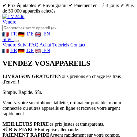
✔ Prix équitables
✔ Envoi gratuit
✔ Paiement en 1 à 3 jours
✔ Plus
de 50 000 appareils achetés
Vendre
FR
DE
EN
Suivi
Vendre
Suivi
FAQ Achat
Tutoriels
Contact
FR
DE
EN
VENDEZ VOS
APPAREILS
LIVRAISON GRATUITE
Nous prenons en charge les frais
d'envoi !
Simple. Rapide. Sûr.
Vendez votre smartphone, tablette, ordinateur portable, montre
connectée ou autres appareils en ligne et recevez votre argent
rapidement.
MEILLEURS PRIX
Des prix justes et transparents.
SÛR & FIABLE
Entreprise allemande.
PAIEMENT RAPIDE
Argent rapidement sur votre compte.